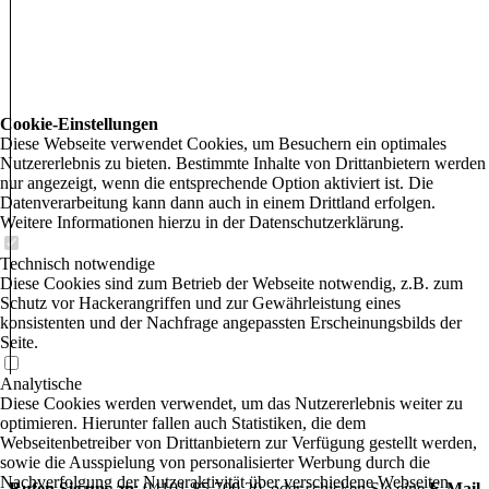
Cookie-Einstellungen
Diese Webseite verwendet Cookies, um Besuchern ein optimales
Nutzererlebnis zu bieten. Bestimmte Inhalte von Drittanbietern werden
nur angezeigt, wenn die entsprechende Option aktiviert ist. Die
Datenverarbeitung kann dann auch in einem Drittland erfolgen.
Weitere Informationen hierzu in der Datenschutzerklärung.
Technisch notwendige
Diese Cookies sind zum Betrieb der Webseite notwendig, z.B. zum
-
Schutz vor Hackerangriffen und zur Gewährleistung eines
konsistenten und der Nachfrage angepassten Erscheinungsbilds der
Seite.
Analytische
Diese Cookies werden verwendet, um das Nutzererlebnis weiter zu
optimieren. Hierunter fallen auch Statistiken, die dem
Webseitenbetreiber von Drittanbietern zur Verfügung gestellt werden,
sowie die Ausspielung von personalisierter Werbung durch die
Nachverfolgung der Nutzeraktivität über verschiedene Webseiten.
Rufen Sie uns an
: 04101-85 709 20 oder schicken Sie eine
E-Mail