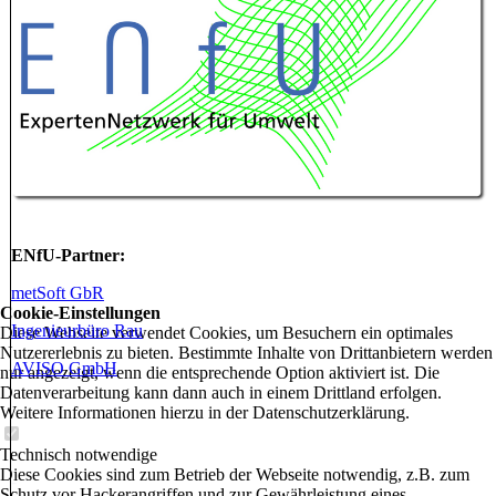
ENfU-Partner:
metSoft GbR
Cookie-Einstellungen
Ingenieurbüro Rau
Diese Webseite verwendet Cookies, um Besuchern ein optimales
Nutzererlebnis zu bieten. Bestimmte Inhalte von Drittanbietern werden
AVISO GmbH
nur angezeigt, wenn die entsprechende Option aktiviert ist. Die
Datenverarbeitung kann dann auch in einem Drittland erfolgen.
Weitere Informationen hierzu in der Datenschutzerklärung.
Technisch notwendige
Diese Cookies sind zum Betrieb der Webseite notwendig, z.B. zum
-
Schutz vor Hackerangriffen und zur Gewährleistung eines